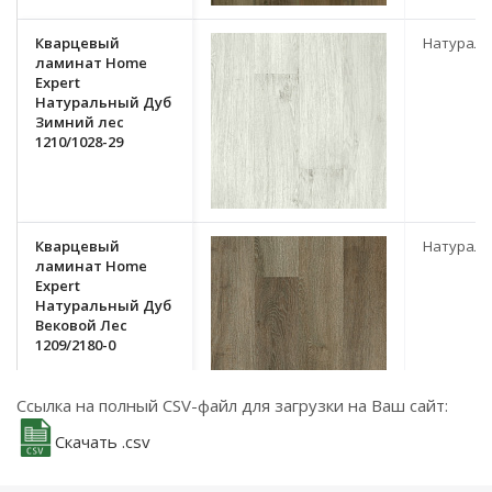
Кварцевый
Натурал
ламинат Home
Expert
Натуральный Дуб
Зимний лес
1210/1028-29
Кварцевый
Натурал
ламинат Home
Expert
Натуральный Дуб
Вековой Лес
1209/2180-0
Ссылка на полный CSV-файл для загрузки на Ваш сайт:
Скачать .csv
Кварцевый
Натурал
ламинат Home
Expert