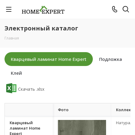
Электронный каталог
Главная
Кварцевый ламинат Home Expert
Подложка
Клей
Скачать .xlsx
Фото
Коллекц
Кварцевый
Натурал
ламинат Home
Expert