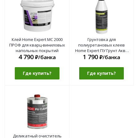
Клей Home Expert МС 2000
Грунтовка для
ПРОФ для кварц-виниловых
полиуретановых клеев
напольных покрытий
Home Expert ПУ Грунт Аква
4 790
1 790
Стоп
₽/банка
₽/банка
Где купить?
Где купить?
Деликатный очиститель