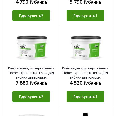
4 790
5 790
деревянных напольных
₽/банка
₽/банка
покрытий
Где купить?
Где купить?
Клей водно-дисперсионный
Клей водно-дисперсионный
Home Expert 3000 ПРОФ для
Home Expert 3000 ПРОФ для
гибких виниловых
гибких виниловых
7 880
4 520
покрытий 10 кг
покрытий 5 кг
₽/банка
₽/банка
Где купить?
Где купить?