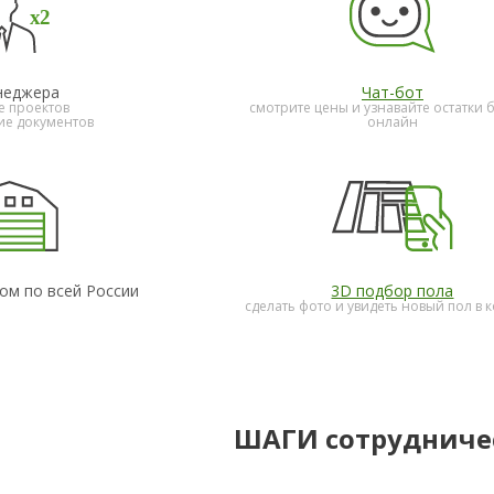
неджера
Чат-бот
е проектов
смотрите цены и узнавайте остатки 
е документов
онлайн
ом по всей России
3D подбор пола
сделать фото и увидеть новый пол в 
ШАГИ сотрудниче