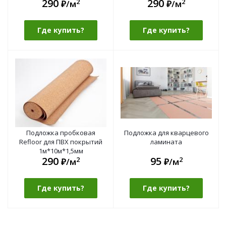
290
290
2
2
1м*10м*1,5мм (1 рул.- 10м2)
₽/м
₽/м
Где купить?
Где купить?
Подложка пробковая
Подложка для кварцевого
Refloor для ПВХ покрытий
ламината
1м*10м*1,5мм
290
95
2
2
₽/м
₽/м
Где купить?
Где купить?