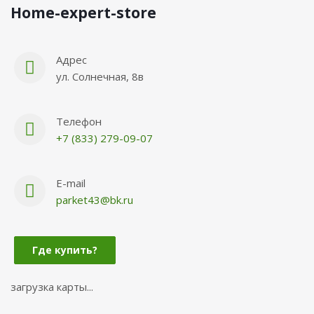
Нome-expert-store
Адрес
ул. Солнечная, 8в
Телефон
+7 (833) 279-09-07
E-mail
parket43@bk.ru
Где купить?
загрузка карты...